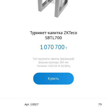
Турникет-калитка ZKTeco
SBTL700
1
070
700
Т
Тип турникета: калитка (распашной)
Ширина прохода: 650 мм
Питание: 110/220 В, 50/60Гц
Купить
Арт. 10027
79