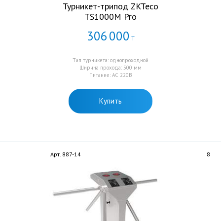
Турникет-трипод ZKTeco
TS1000M Pro
306
000
Т
Тип турникета: однопроходной
Ширина прохода: 500 мм
Питание: AC 220В
Купить
Арт. 887-14
8