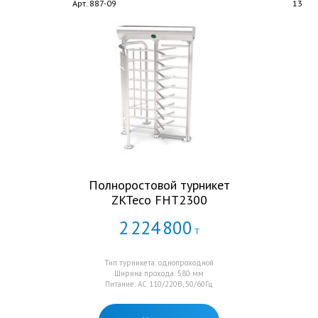
Арт. 887-09
13
Полноростовой турникет
ZKTeco FHT2300
2
224
800
Т
Тип турникета: однопроходной
Ширина прохода: 580 мм
Питание: AC 110/220В, 50/60Гц