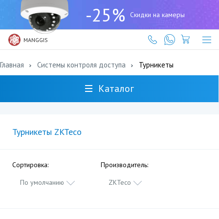
+7
-25%
(727)
Скидки на камеры
317-
61-
61
MANGGIS
Главная
Системы контроля доступа
Турникеты
Каталог
Турникеты ZKTeco
Сортировка:
Производитель:
По умолчанию
ZKTeco