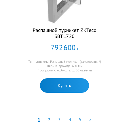
Распашной турникет ZKTeco
SBTL720
792
600
Т
Тип турникета: Распашной турникет (двусторонний)
Ширина прохода: 650 мм
Пропускная способность: до 30 чел/мин
Купить
1
2
3
4
5
>