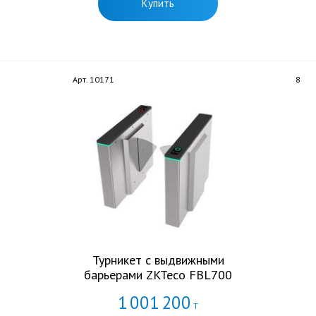
Купить
Арт. 10171
8
Турникет c выдвижными
барьерами ZKTeco FBL700
1
001
200
Т