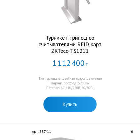
Турникет-трипод со
считывателями RFID карт
ZKTeco TS1211
1
112
400
Т
Тип турникета: двойная полоса движения
Ширина прохода: 520 мм
Питание: AC 110/220В, 50/60Гц
Купить
Арт. 887-11
6