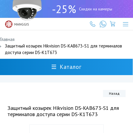
+7
-25%
(727)
Скидки на камеры
317-
61-
61
MANGGIS
Главная
Защитный козырек Hikvision DS-KAB673-S1 для терминалов
доступа серии DS-K1T673
Каталог
Назад
Защитный козырек Hikvision DS-KAB673-S1 для
терминалов доступа серии DS-K1T673