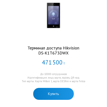
Терминал доступа Hikvision
DS-K1T673DWX
471
500
Т
До 10000 сотрудников
Идентификация: лицо, карта, пароль, QR-код
Тип карты: Карта Mifare 1, карта DESfire и карта Felica
Купить