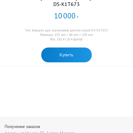
DS-K1T673
10
000
Т
Тип: Козырек для терминалов доступа серий DS-K1T673
Размеры: 135 мм × 80 мм × 250 мм
Вес: 161.4 г (0.4 фунта)
Купить
Получение заказов