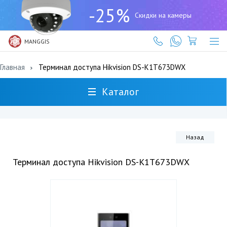
+7
-25%
(727)
Скидки на камеры
317-
61-
61
MANGGIS
Главная
Терминал доступа Hikvision DS-K1T673DWX
Каталог
Назад
Терминал доступа Hikvision DS-K1T673DWX