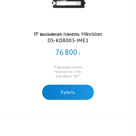
IP вызывная панель Hikvision
DS-KD8003-IME1
76
800
Т
IP вызывная панель
Разрешение 2 Мр
Угол обзора 180°
Купить