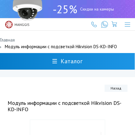
+7
-25%
(727)
Скидки на камеры
317-
61-
61
MANGGIS
Главная
Модуль информации с подсветкой Hikvision DS-KD-INFO
Каталог
Назад
Модуль информации с подсветкой Hikvision DS-
KD-INFO