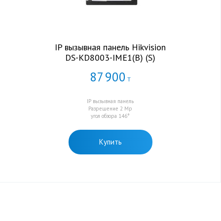
IP вызывная панель Hikvision
DS-KD8003-IME1(B) (S)
87
900
Т
IP вызывная панель
Разрешение 2 Мр
угол обзора 146°
Купить