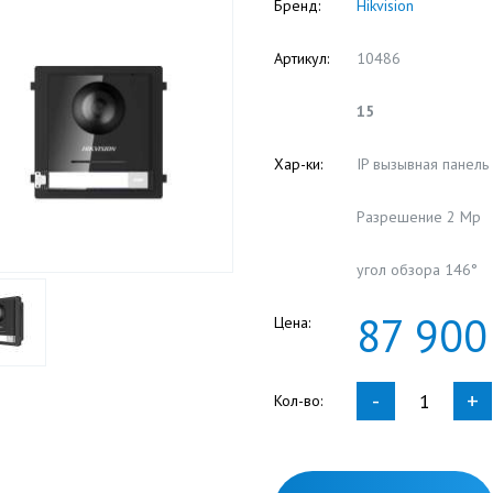
Бренд:
Hikvision
Артикул:
10486
15
Хар-ки:
IP вызывная панель
Разрешение 2 Мр
угол обзора 146°
87
900
Цена:
-
+
Кол-во: