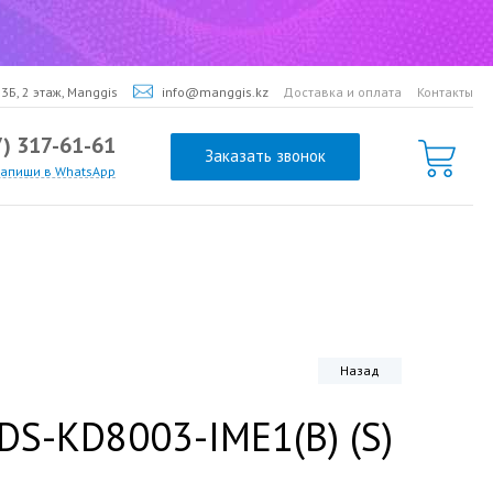
3Б, 2 этаж, Manggis
info@manggis.kz
Доставка и оплата
Контакты
7) 317-61-61
Заказать звонок
напиши в WhatsApp
Назад
 DS-KD8003-IME1(B) (S)