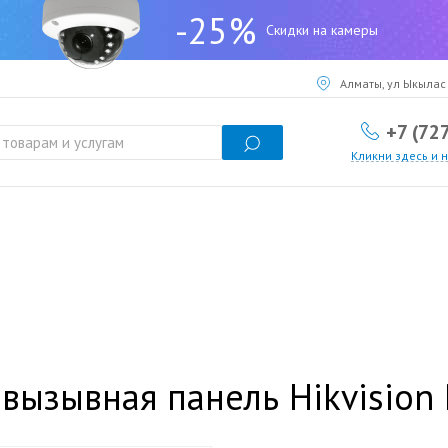
-25%
Скидки на камеры
Алматы, ул Ыкылас 
+7 (72
Кликни здесь и 
 вызывная панель Hikvision