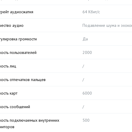
трейт аудиосжатия
64 Кбит/с
чество аудио
Подавление шума и эхоко
гулировка громкости
Да
кость пользователей
2000
кость лиц
/
кость отпечатков пальцев
/
кость карт
6000
кость сообщений
/
кость подключаемых внутренних
500
ниторов