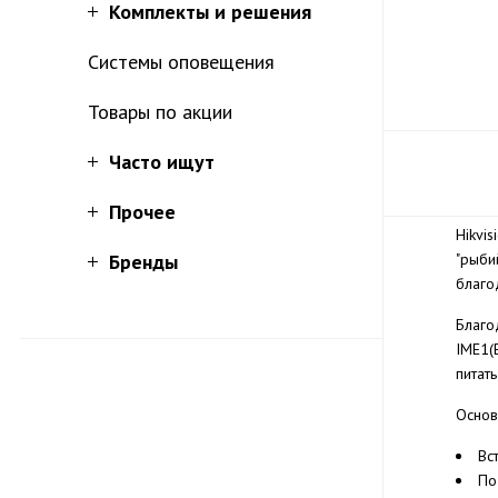
Комплекты и решения
Системы оповещения
Товары по акции
Часто ищут
Прочее
Hikvi
Бренды
"рыби
благо
Благо
IME1(
питат
Основ
Вс
По