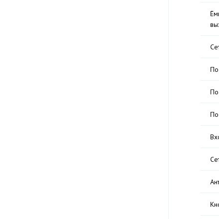
Ём
вы
Се
По
По
По
Вх
Се
Ан
Кн