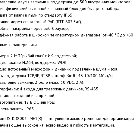
равление двумя замками и поддержка до 500 внутренних мониторов;
ин физический вызовной клавишный блок для быстрого набора;
щита от влаги и пыли по стандарту IP65;
тание через стандартный PoE (IEEE 802.3af);
обная настройка через веб-браузер;
дёжная работа в широком температурном диапазоне: от -40 °C до +60 
ные характеристики:
мера: 2 МП "рыбий глаз" с ИК-подсветкой;
део: сжатие H.264, поддержка WDR;
дио: встроенный микрофон и динамик, подавление шума и эха;
ть: поддержка TCP/IP, RTSP, интерфейс RJ-45 10/100 Мбит/с;
равление замками: 2 реле (макс. 30 VDC, 2 A);
терфейсы: 4 входа для тревожных датчиков, RS-485;
нтаж: накладной или врезной;
ергопитание: 12 В DC или PoE;
епень защиты: IP65.
sion DS-KD8003-IME1(B) — это универсальное решение для организации
ечивающее высокое качество видео и гибкость в интеграции.