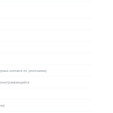
ерных контакта по умолчанию)
амонастраивающийся
ми)