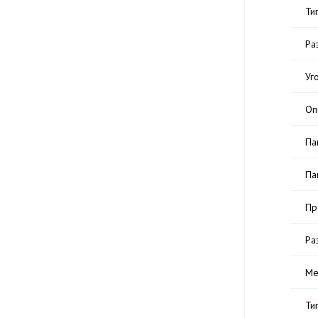
Ти
Ра
Уг
Оп
Па
Па
Пр
Ра
Ме
Ти