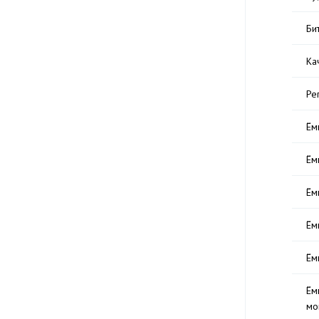
Би
Ка
Ре
Ём
Ём
Ём
Ём
Ём
Ём
мо