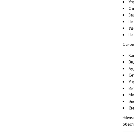
Уп
Од
За
Пи
Уд
На
Основ
Ка
Ви
Ау
Се
Уп
Ин
Мо
Эн
Ст
Hikvi
обесп