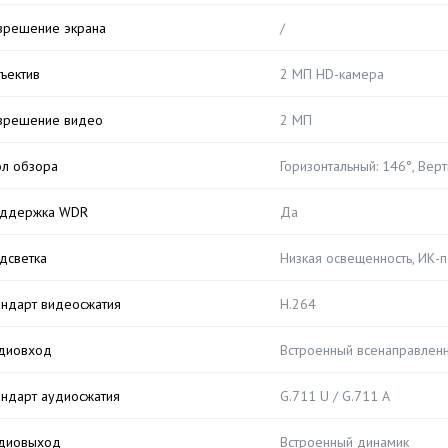
зрешение экрана
/
ъектив
2 МП HD-камера
зрешение видео
2 МП
ол обзора
Горизонтальный: 146°, Верт
ддержка WDR
Да
дсветка
Низкая освещенность, ИК-
андарт видеосжатия
H.264
диовход
Встроенный всенаправлен
андарт аудиосжатия
G.711 U / G.711 A
диовыход
Встроенный динамик