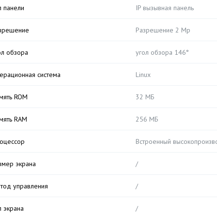
п панели
IP вызывная панель
зрешение
Разрешение 2 Мр
ол обзора
угол обзора 146°
ерационная система
Linux
мять ROM
32 МБ
мять RAM
256 МБ
оцессор
Встроенный высокопроизв
змер экрана
/
тод управления
/
п экрана
/