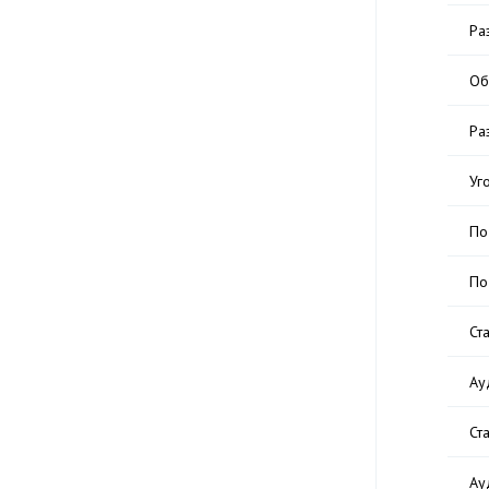
Ра
Об
Ра
Уг
По
По
Ст
Ау
Ст
Ау