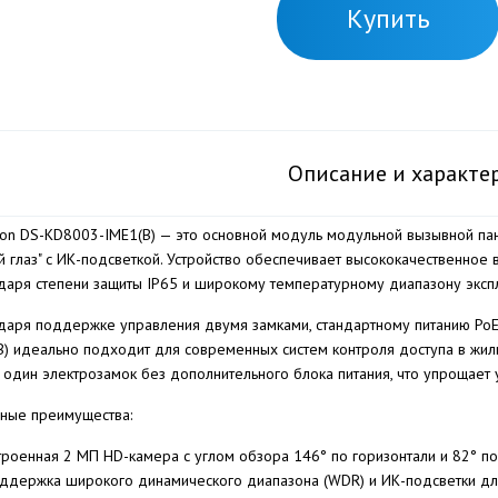
Купить
Описание и характе
sion DS-KD8003-IME1(B) — это основной модуль модульной вызывной па
й глаз" с ИК-подсветкой. Устройство обеспечивает высококачественное
даря степени защиты IP65 и широкому температурному диапазону эксп
даря поддержке управления двумя замками, стандартному питанию PoE
B) идеально подходит для современных систем контроля доступа в жил
ь один электрозамок без дополнительного блока питания, что упрощает 
ные преимущества:
троенная 2 МП HD-камера с углом обзора 146° по горизонтали и 82° по
ддержка широкого динамического диапазона (WDR) и ИК-подсветки дл