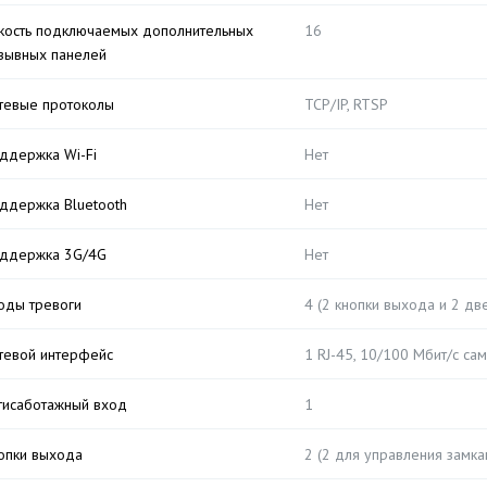
кость подключаемых дополнительных
16
зывных панелей
тевые протоколы
TCP/IP, RTSP
ддержка Wi-Fi
Нет
ддержка Bluetooth
Нет
ддержка 3G/4G
Нет
оды тревоги
4 (2 кнопки выхода и 2 дв
тевой интерфейс
1 RJ-45, 10/100 Мбит/с с
тисаботажный вход
1
опки выхода
2 (2 для управления замка