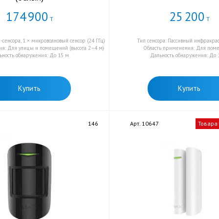
174
900
25
200
Т
Т
К-сенсора, 1 × микроволновый сенсор (24 ГГц)
Тип сенсора: Пассивный инфракрас
я: Для улицы и помещений (высота 2–4 м)
Область применения: Для пом
ьность обнаружения: До 15 м
Дальность обнаружения: До 
Купить
Купить
5
146
Арт. 10647
Товара