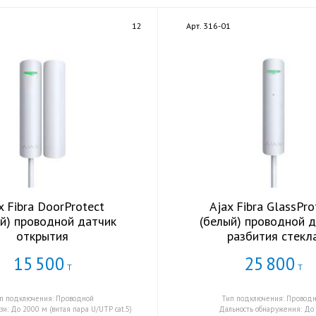
9
12
Арт. 316-01
x Fibra DoorProtect
Ajax Fibra GlassPro
й) проводной датчик
(белый) проводной 
открытия
разбития стекл
15
500
25
800
Т
Т
п подключения: Проводной
Тип подключения: Провод
зи: До 2000 м (витая пара U/UTP cat.5)
Дальность обнаружения: До