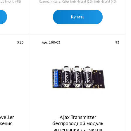
Hub Hybrid (4G)
Совместимость: Хабы Hub Hybrid (2G), Hub Hybrid (4G)
Купить
510
Арт. 198-03
93
weller
Ajax Transmitter
жения
беспроводной модуль
интеграции датчиков