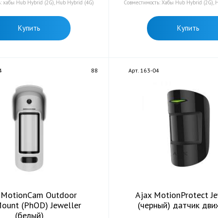
 хабы Hub Hybrid (2G), Hub Hybrid (4G)
Совместимость: Хабы Hub Hybrid (2G), 
Купить
Купить
4
88
Арт. 163-04
 MotionCam Outdoor
Ajax MotionProtect Je
ount (PhOD) Jeweller
(черный) датчик дви
(белый)