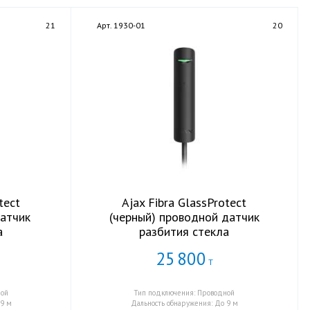
21
Арт. 1930-01
20
tect
Ajax Fibra GlassProtect
датчик
(черный) проводной датчик
а
разбития стекла
25
800
Т
ной
Тип подключения: Проводной
 9 м
Дальность обнаружения: До 9 м