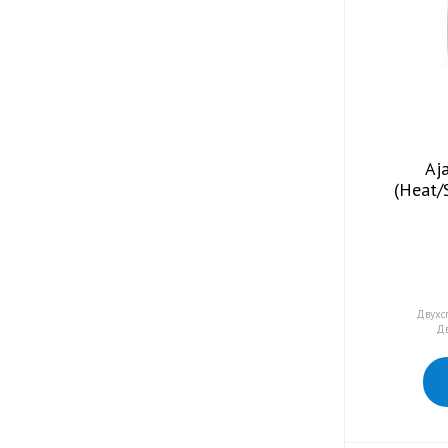
Aj
(Heat/
Двухс
Дв