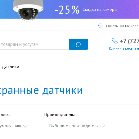
-25%
Скидки на камеры
Алматы, ул Ыкылас 
+7 (72
Кликни здесь и 
 датчики
хранные датчики
ровка:
Производитель:
 умолчанию
Выберите производителя