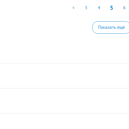
5
<
3
4
6
Показать ещё