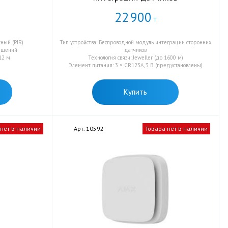
22
900
Т
ный (PIR)
Тип устройства: Беспроводной модуль интеграции сторонних
ещений
датчиков
12 м
Технология связи: Jeweller (до 1600 м)
Элемент питания: 3 × CR123A, 3 В (предустановлены)
Купить
 нет в наличии
Арт. 10592
Товара нет в наличии