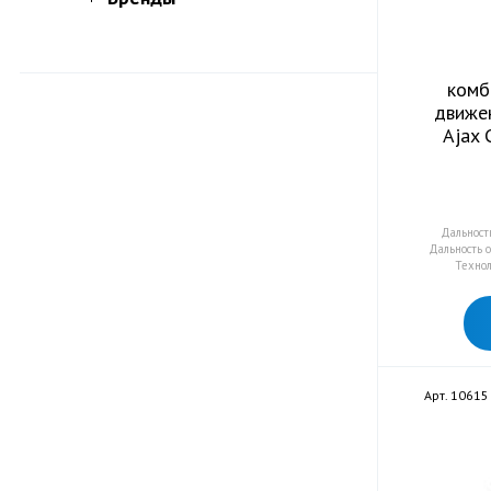
комб
движен
Ajax 
Дальност
Дальность 
Технол
Арт. 10615