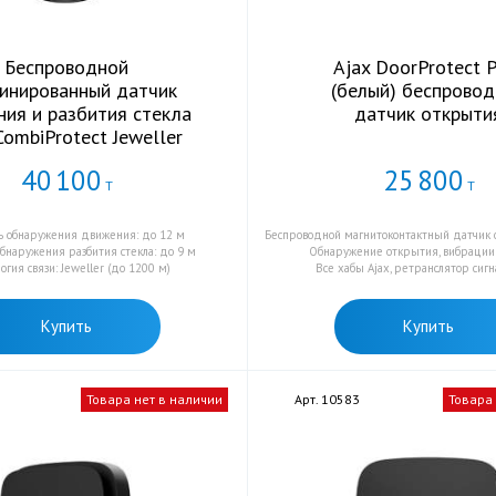
Беспроводной
Ajax DoorProtect 
инированный датчик
(белый) беспрово
ия и разбития стекла
датчик открыти
CombiProtect Jeweller
40
100
25
800
Т
Т
ь обнаружения движения: до 12 м
Беспроводной магнитоконтактный датчик 
обнаружения разбития стекла: до 9 м
Обнаружение открытия, вибрации 
огия связи: Jeweller (до 1200 м)
Все хабы Ajax, ретранслятор сиг
Купить
Купить
Товара нет в наличии
Арт. 10583
Товара