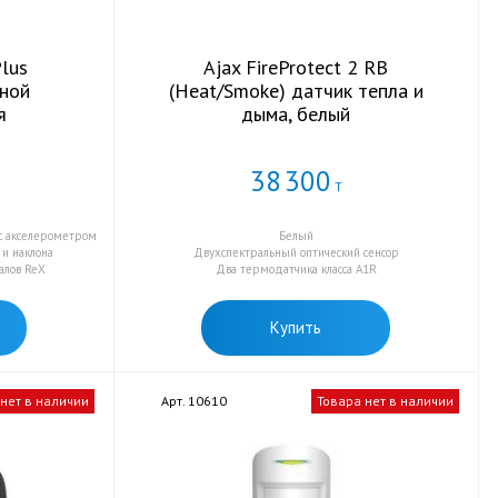
Plus
Ajax FireProtect 2 RB
дной
(Heat/Smoke) датчик тепла и
я
дыма, белый
38
300
Т
с акселерометром
Белый
и наклона
Двухспектральный оптический сенсор
налов ReX
Два термодатчика класса A1R
Купить
 нет в наличии
Арт. 10610
Товара нет в наличии