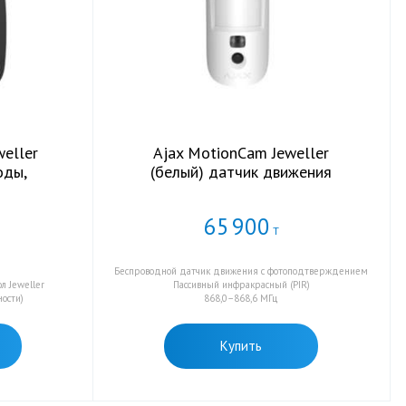
weller
Ajax MotionCam Jeweller
оды,
(белый) датчик движения
65
900
Т
Беспроводной датчик движения с фотоподтверждением
л Jeweller
Пассивный инфракрасный (PIR)
ости)
868,0–868,6 МГц
Купить