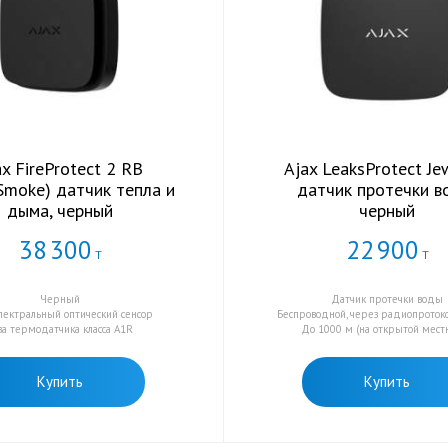
ax FireProtect 2 RB
Ajax LeaksProtect Je
Smoke) датчик тепла и
датчик протечки в
дыма, черный
черный
38
300
22
900
Т
Т
Черный
Датчик протечки воды
пектральный оптический сенсор
Беспроводной, через радиопротоко
а термодатчика класса A1R
До 1000 м (на открытой местн
Купить
Купить