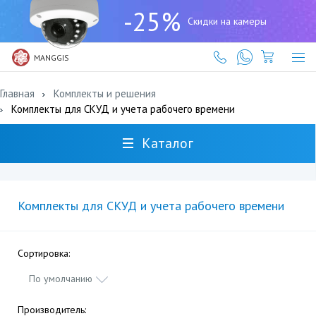
+7
-25%
(727)
Скидки на камеры
317-
61-
61
MANGGIS
Главная
Комплекты и решения
Комплекты для СКУД и учета рабочего времени
Каталог
Комплекты для СКУД и учета рабочего времени
Сортировка:
По умолчанию
Производитель: