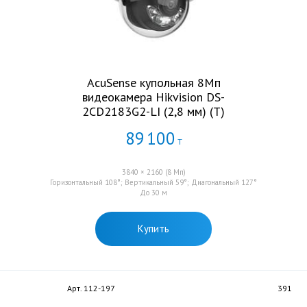
AcuSense купольная 8Мп
видеокамера Hikvision DS-
2CD2183G2-LI (2,8 мм) (T)
89
100
Т
3840 × 2160 (8 Мп)
Горизонтальный 108°; Вертикальный 59°; Диагональный 127°
До 30 м
Купить
Арт. 112-197
391