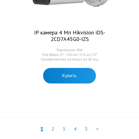
IP камера 4 Мп Hikvision iDS-
2CD7A45G0-IZS
Разрешение 4Мп
Угол обзора 4.7 - 118 мм: 55.8 до 2.8°
Одновременная детекция до 60 лиц
Купить
1
2
3
4
5
>