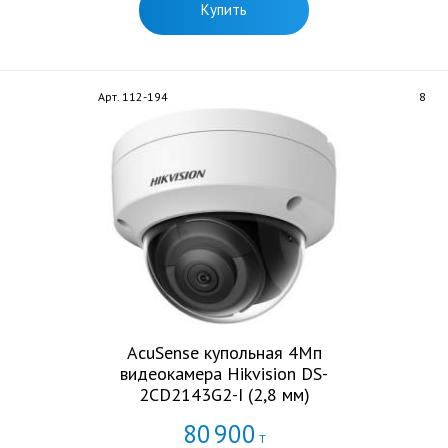
Купить
Арт. 112-194
8
AcuSense купольная 4Мп
видеокамера Hikvision DS-
2CD2143G2-I (2,8 мм)
80
900
Т