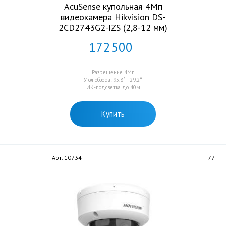
AcuSense купольная 4Мп
видеокамера Hikvision DS-
2CD2743G2-IZS (2,8-12 мм)
172
500
Т
Разрешение 4Мп
Угол обзора: 95.8° - 29.2°
ИК-подсветка до 40м
Купить
Арт. 10734
77