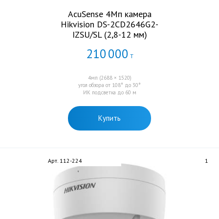
AcuSense 4Мп камера
Hikvision DS-2CD2646G2-
IZSU/SL (2,8-12 мм)
210
000
Т
4мп (2688 × 1520)
угол обзора от 108° до 30°
ИК подсветка до 60 м
Купить
Арт. 112-224
1