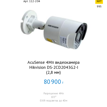
Арт. 112-204
ХИТ
995
AcuSense 4Мп видеокамера
Hikvision DS-2CD2043G2-I
(2,8 мм)
80
900
Т
Разрешение 4Мп
103°
EXIR-подсветка до 40м