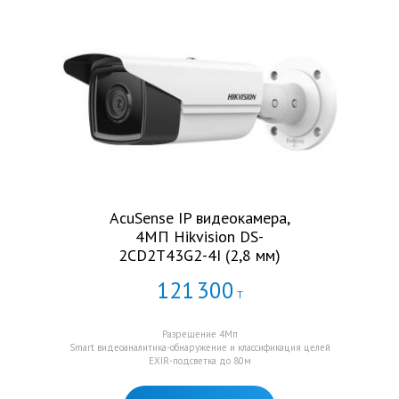
AcuSense IP видеокамера,
4МП Hikvision DS-
2CD2T43G2-4I (2,8 мм)
121
300
Т
Разрешение 4Мп
Smart видеоаналитика-обнаружение и классификация целей
EXIR-подсветка до 80м