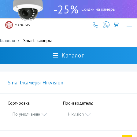
+7
-25%
(727)
Скидки на камеры
317-
61-
61
MANGGIS
Главная
Smart-камеры
Каталог
Smart-камеры Hikvision
Сортировка:
Производитель:
По умолчанию
Hikvision