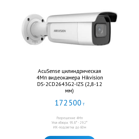
AcuSense цилиндрическая
4Мп видеокамера Hikvision
DS-2CD2643G2-IZS (2,8-12
мм)
172
500
Т
Разрешение 4Мп
Угол обзора: 95.8° - 29.2°
ИК-подсветка до 60м