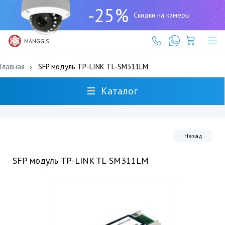
+7
-25%
(727)
Скидки на камеры
317-
61-
61
MANGGIS
Главная
SFP модуль TP-LINK TL-SM311LM
Каталог
Назад
SFP модуль TP-LINK TL-SM311LM