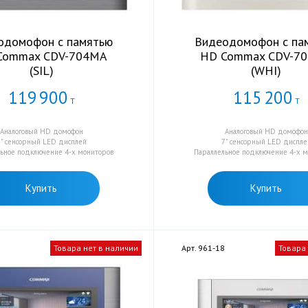
одомофон с памятью
Видеодомофон с па
Commax CDV-704MA
HD Commax CDV-7
(SIL)
(WHI)
119
900
115
200
Т
Т
Аналоговый HD домофон
Аналоговый HD домофон
7" сенсорный LED дисплей
7" сенсорный LED диспле
ьное подключение 4-х мониторов
Параллельное подключение 4-х 
Купить
Купить
7
Товара нет в наличии
Арт. 961-18
Товара