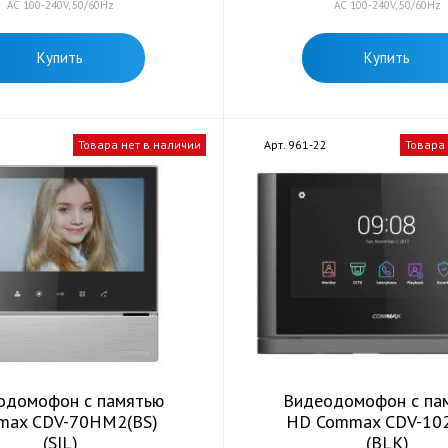
AC 100-240V, 50/60Hz
AC 100-240V, 50/60Hz
Купить
Купить
3
Товара нет в наличии
Арт. 961-22
Товара
одомофон с памятью
Видеодомофон с па
max CDV-70HM2(BS)
HD Commax CDV-10
(SIL)
(BLK)