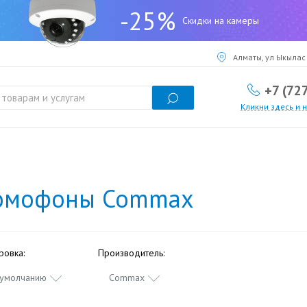
-25%
Скидки на камеры
Алматы, ул Ыкылас 
+7 (72
Кликни здесь и 
омофоны Commax
ровка:
Производитель:
 умолчанию
Commax