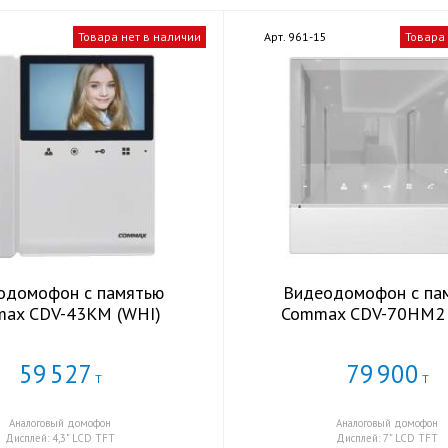
9
Товара нет в наличии
Арт. 961-15
Товара
одомофон с памятью
Видеодомофон с па
ax CDV-43KM (WHI)
Commax CDV-70HM2 
59
527
79
900
Т
Т
Аналоговый домофон
Аналоговый домофон
Дисплей: 4,3" LCD TFT
Дисплей: 7" LCD TFT