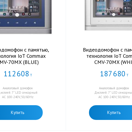
одомофон с памятью,
Видеодомофон с пам
нология IoT Commax
технология IoT Co
MV-70MX (BLUE)
CMV-70MX (WHI
112
608
187
680
Т
Т
Аналоговый домофон
Аналоговый домофон
исплей: 7" LED сенсорный
Дисплей: 7" LED сенсорн
AC 100-240V, 50/60Hz
AC 100-240V, 50/60Hz
Купить
Купить