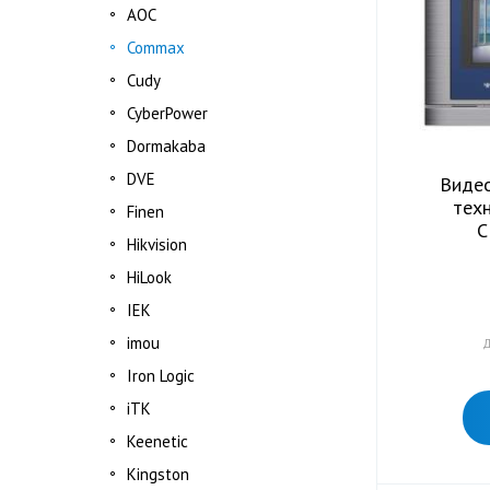
AOC
Commax
Cudy
CyberPower
Dormakabа
DVE
Виде
тех
Finen
C
Hikvision
HiLook
IEK
imou
Д
Iron Logic
iTK
Keenetic
Kingston