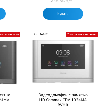
AC 100-240V, 50/60Hz
Купить
 нет в наличии
Арт. 961-21
Товара нет в наличии
мятью
Видеодомофон с памятью
24MA
HD Commax CDV-1024MA
(WHI)