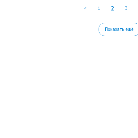
2
<
1
3
Показать ещё