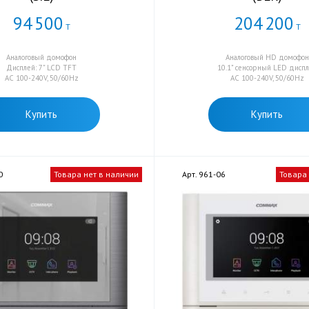
94
500
204
200
Т
Т
Аналоговый домофон
Аналоговый HD домофон
Дисплей: 7" LCD TFT
10.1" сенсорный LED дисп
AC 100-240V, 50/60Hz
AC 100-240V, 50/60Hz
Купить
Купить
0
Товара нет в наличии
Арт. 961-06
Товара