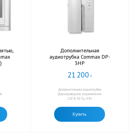
ятью,
Дополнительная
mmax
аудиотрубка Commax DP-
)
3HP
21
200
Т
Дополнительная аудиотрубка
ый
Двухпроводное подключение
220 В, 50 Гц, 4 Вт
Купить