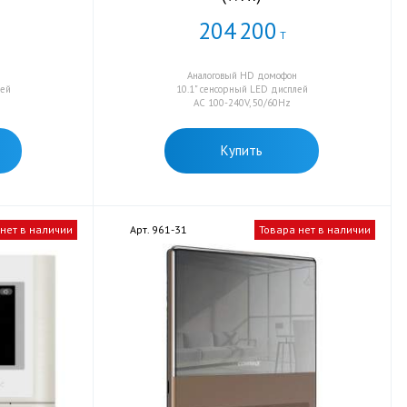
204
200
Т
Аналоговый HD домофон
лей
10.1" сенсорный LED дисплей
AC 100-240V, 50/60Hz
Купить
 нет в наличии
Арт. 961-31
Товара нет в наличии