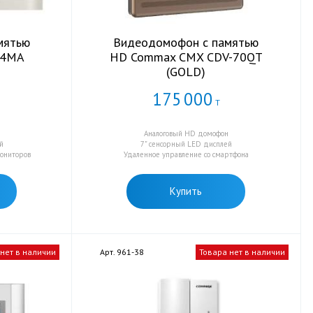
мятью
Видеодомофон с памятью
04MA
HD Commax CMX CDV-70QT
(GOLD)
175
000
Т
Аналоговый HD домофон
й
7" сенсорный LED дисплей
мониторов
Удаленное управление со смартфона
Купить
 нет в наличии
Арт. 961-38
Товара нет в наличии