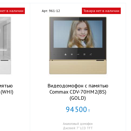
 нет в наличии
Арт. 961-12
Товара нет в наличии
мятью
Видеодомофон с памятью
(WHI)
Commax CDV-70HM2(BS)
(GOLD)
94
500
Т
Аналоговый домофон
Дисплей: 7" LCD TFT