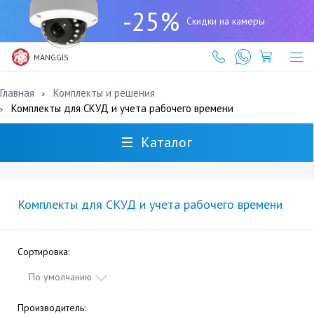
+7
-25%
(727)
Скидки на камеры
317-
61-
61
MANGGIS
Главная
Комплекты и решения
Комплекты для СКУД и учета рабочего времени
Каталог
Комплекты для СКУД и учета рабочего времени
Сортировка:
По умолчанию
Производитель: