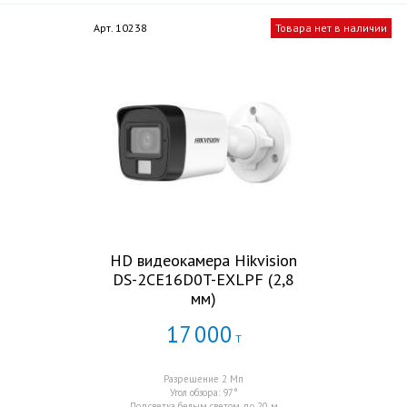
Арт. 10238
Товара нет в наличии
HD видеокамера Hikvision
DS-2CE16D0T-EXLPF (2,8
мм)
17
000
Т
Разрешение 2 Мп
Угол обзора: 97°
Подсветка белым светом до 20 м