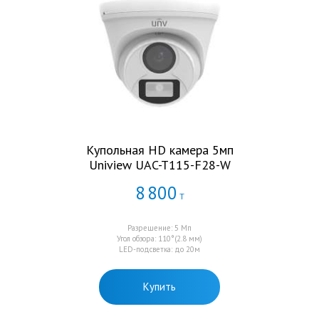
Купольная HD камера 5мп
Uniview UAC-T115-F28-W
8
800
Т
Разрешение: 5 Мп
Угол обзора: 110°(2.8 мм)
LED-подсветка: до 20м
Купить