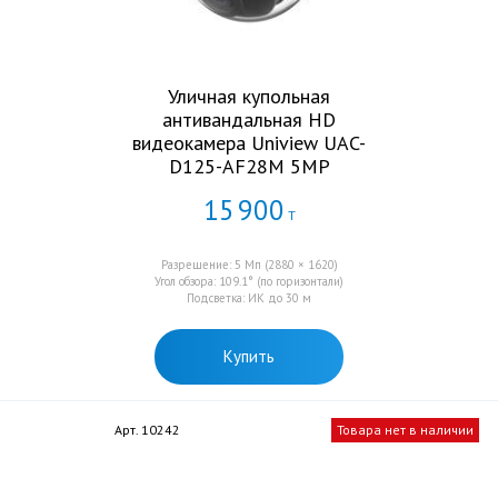
Уличная купольная
антивандальная HD
видеокамера Uniview UAC-
D125-AF28M 5MP
15
900
Т
Разрешение: 5 Мп (2880 × 1620)
Угол обзора: 109.1° (по горизонтали)
Подсветка: ИК до 30 м
Купить
Арт. 10242
Товара нет в наличии