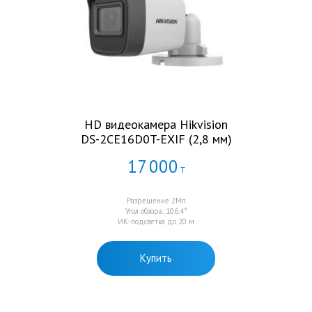
HD видеокамера Hikvision
DS-2CE16D0T-EXIF (2,8 мм)
17
000
Т
Разрешение 2Мп
Угол обзора: 106.4°
ИК-подсветка до 20 м
Купить