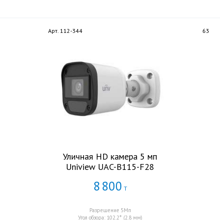
Арт. 112-344
63
Уличная HD камера 5 мп
Uniview UAC-B115-F28
8
800
Т
Разрешение 5Мп
Угол обзора: 102.2° (2.8 мм)