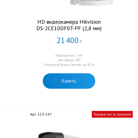
HD видеокамера Hikvision
DS-2CE10DF0T-PF (2,8 мм)
21
400
Т
Разрешение 2 Мп
Угол обзора: 98°
Подсветка белым светом до 20 м
Купить
Арт. 123-147
Товара нет в наличии