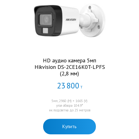
HD аудио камера 5мп
Hikvision DS-2CE16K0T-LPFS
(2,8 мм)
23
800
Т
5мп, 2960 (H) × 1665 (V)
угол обзора 104.9°
ик подсветка до 25 метров
Купить