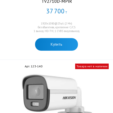
TV2710D-MPIR
37
700
Т
1920х1080@25к/с (2 Мп)
без объектива, крепление C/CS
1 выход HD-TVI, 1 CVBS видеовыход
Купить
Арт. 123-140
Товара нет в наличии