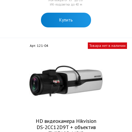
Угол обзора от 95° до 26°
ИК-подсветка до 40 м
Купить
Арт. 121-04
Товара нет в наличии
HD видеокамера Hikvision
DS-2CC12D9T + объектив