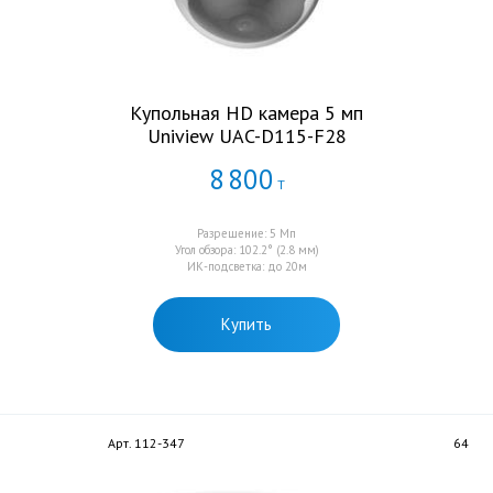
Купольная HD камера 5 мп
Uniview UAC-D115-F28
8
800
Т
Разрешение: 5 Мп
Угол обзора: 102.2° (2.8 мм)
ИК-подсветка: до 20м
Купить
Арт. 112-347
64