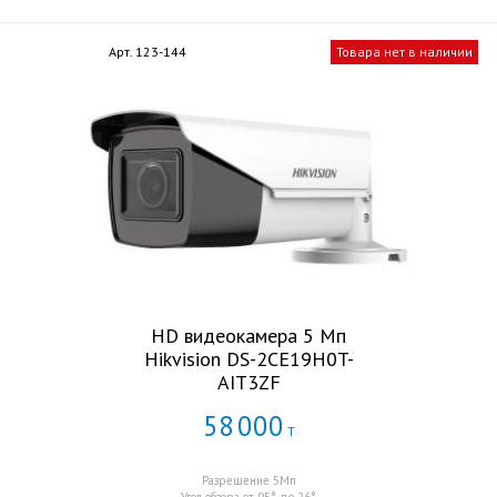
Арт. 123-144
Товара нет в наличии
HD видеокамера 5 Мп
Hikvision DS-2CE19H0T-
AIT3ZF
58
000
Т
Разрешение 5Мп