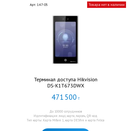
Арт. 147-05
Товара нет в наличии
Терминал доступа Hikvision
DS-K1T673DWX
471
500
Т
До 10000 сотрудников
Идентификация: лицо, карта, пароль, QR-код
Тип карты: Карта Mifare 1, карта DESfire и карта Felica