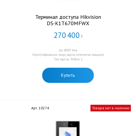
Терминал доступа Hikvision
DS-K1T670MFWX
270
400
Т
до 6000 лиц
Идентификация: лицо, карта, отпечатки пальцев
Тип карты: Mifare 1
Купить
Арт. 10274
Товара нет в наличии