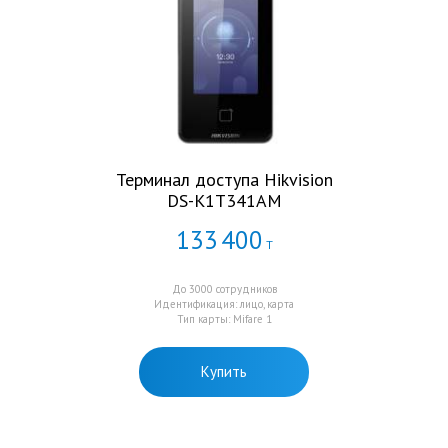
Терминал доступа Hikvision
DS-K1T341AM
133
400
Т
До 3000 сотрудников
Идентификация: лицо, карта
Тип карты: Mifare 1
Купить