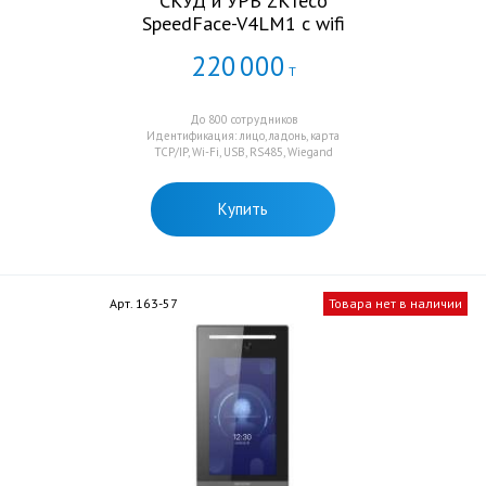
СКУД и УРВ ZKTeco
SpeedFace-V4LM1 c wifi
220
000
Т
До 800 сотрудников
Идентификация: лицо, ладонь, карта
TCP/IP, Wi-Fi, USB, RS485, Wiegand
Купить
Арт. 163-57
Товара нет в наличии