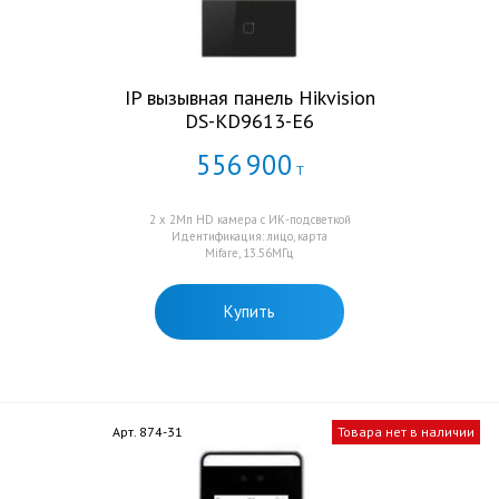
IP вызывная панель Hikvision
DS-KD9613-E6
556
900
Т
2 x 2Мп HD камера с ИК-подсветкой
Идентификация: лицо, карта
Mifare, 13.56МГц
Купить
Арт. 874-31
Товара нет в наличии