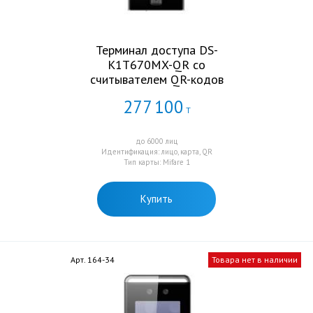
Терминал доступа DS-
K1T670MX-QR со
считывателем QR-кодов
277
100
Т
до 6000 лиц
Идентификация: лицо, карта, QR
Тип карты: Mifare 1
Купить
Арт. 164-34
Товара нет в наличии