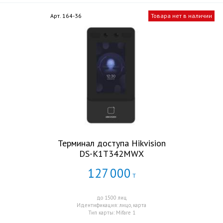
Арт. 164-36
Товара нет в наличии
Терминал доступа Hikvision
DS-K1T342MWX
127
000
Т
до 1500 лиц
Идентификация: лицо, карта
Тип карты: Mifare 1