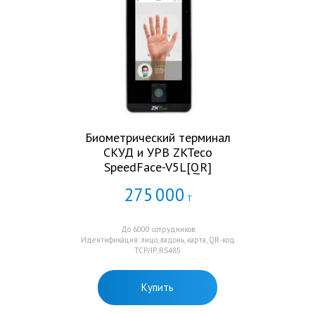
Биометрический терминал
СКУД и УРВ ZKTeco
SpeedFace-V5L[QR]
275
000
Т
До 6000 сотрудников
Идентификация: лицо, ладонь, карта, QR-код
TCP/IP, RS485
Купить