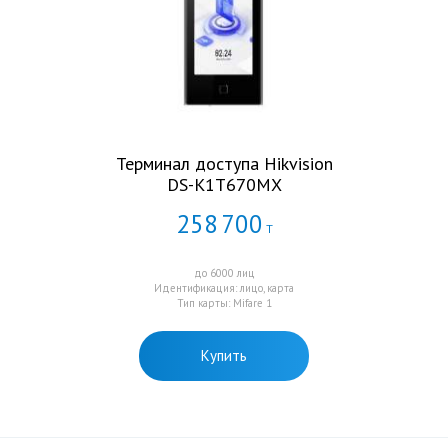
Терминал доступа Hikvision
DS-K1T670MX
258
700
Т
до 6000 лиц
Идентификация: лицо, карта
Тип карты: Mifare 1
Купить