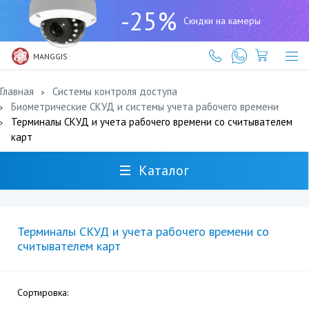
+7
-25%
(727)
Скидки на камеры
317-
61-
61
MANGGIS
Главная
Системы контроля доступа
Биометрические СКУД и системы учета рабочего времени
Терминалы СКУД и учета рабочего времени со считывателем
карт
Каталог
Терминалы СКУД и учета рабочего времени со
считывателем карт
Сортировка: