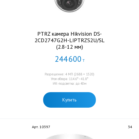
PTRZ камера Hikvision DS-
2CD2747G2H-LIPTRZS2U/SL
(2.8-12 мм)
244
600
Т
Разрешение: 4 МП (2688 × 1520)
Угол обзора: 114.6°–41.8°
ИК-подсветка: до 40м
Купить
Арт. 10397
34