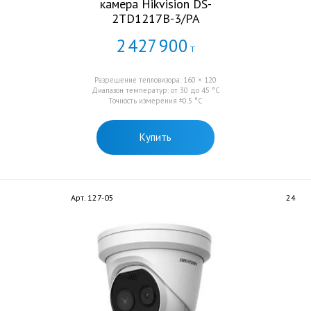
камера Hikvision DS-
2TD1217B-3/PA
2
427
900
Т
Разрешение тепловизора: 160 × 120
Диапазон температур: от 30 до 45 °C
Точность измерения ±0.5 °C
Купить
Арт. 127-05
24