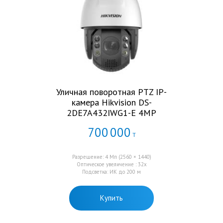
Уличная поворотная PTZ IP-
камера Hikvision DS-
2DE7A432IWG1-E 4MP
700
000
Т
Разрешение: 4 Мп (2560 × 1440)
Оптическое увеличение : 32x
Подсветка: ИК до 200 м
Купить