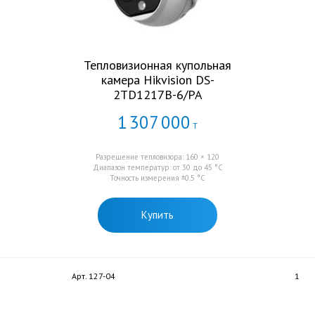
Тепловизионная купольная
камера Hikvision DS-
2TD1217B-6/PA
1
307
000
Т
Разрешение тепловизора: 160 × 120
Диапазон температур: от 30 до 45 °C
Точность измерения ±0.5 °C
Купить
Арт. 127-04
1