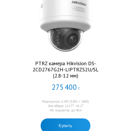
PTRZ камера Hikvision DS-
2CD2767G2H-LIPTRZS2U/SL
(2.8-12 мм)
275
400
Т
Разрешение: 6 МП (3200 × 1800)
Угол обзора: 112.3°–41.2°
ИК-подсветка: до 40м
Купить