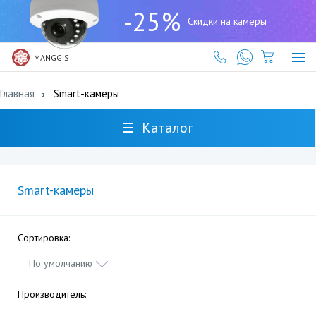
+7
-25%
(727)
Скидки на камеры
317-
61-
61
MANGGIS
Главная
Smart-камеры
Каталог
Smart-камеры
Сортировка:
По умолчанию
Производитель: