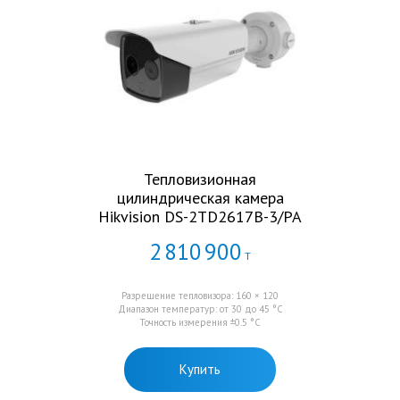
Тепловизионная
цилиндрическая камера
Hikvision DS-2TD2617B-3/PA
2
810
900
Т
Разрешение тепловизора: 160 × 120
Диапазон температур: от 30 до 45 °C
Точность измерения ±0.5 °C
Купить