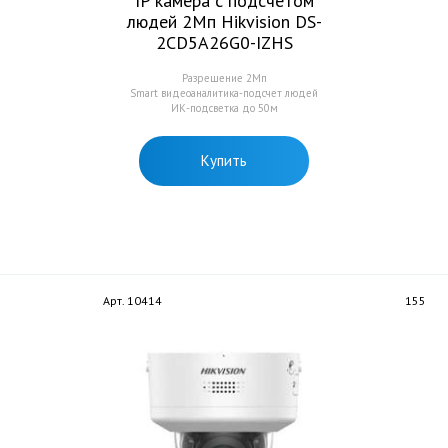
IP камера с подсчетом
людей 2Мп Hikvision DS-
2CD5A26G0-IZHS
Разрешение 2Мп
Smart видеоаналитика-подсчет людей
ИК-подсветка до 50м
Купить
Арт. 10414
155